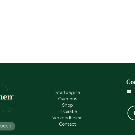
Co
Startpagina
Ove​r​ ons
Shop
Inspiratie
Verzendbeleid
Cont​act
 TOUCH