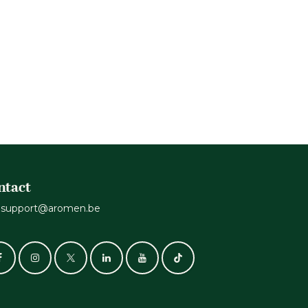
ntact
support@aromen.be