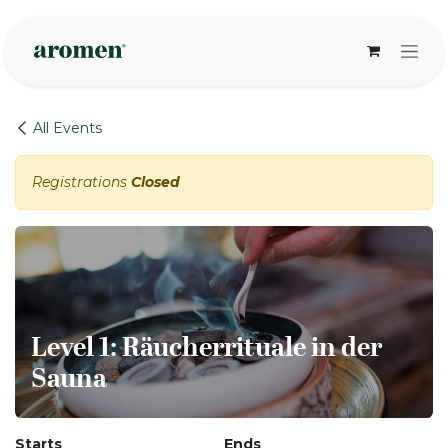
Skip to Content
All Events
Registrations
Closed
Level 1: Räucherrituale in der
Sauna
Starts
Ends