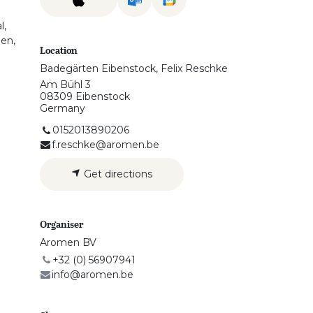
l,
gen,
Location
Badegärten Eibenstock, Felix Reschke
Am Bühl 3
08309 Eibenstock
Germany
0152013890206
f.reschke@aromen.be
Get directions
Organiser
Aromen BV
+32 (0) 56907941
info@aromen.be