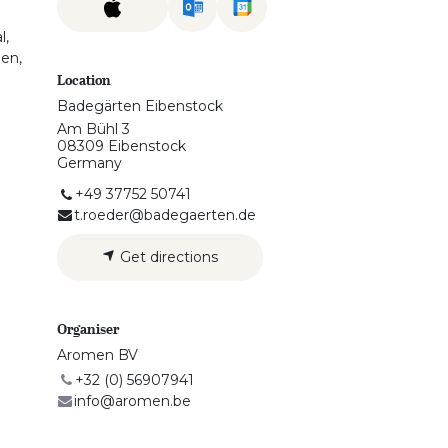
l,
gen,
Location
Badegärten Eibenstock
Am Bühl 3
08309 Eibenstock
Germany
+49 37752 50741
t.roeder@badegaerten.de
Get directions
Organiser
Aromen BV
+32 (0) 56907941
info@aromen.be