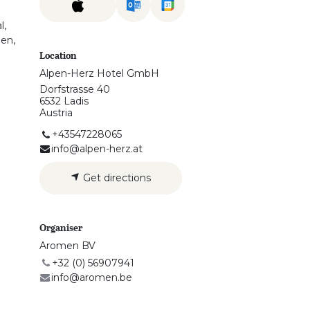
l,
gen,
Location
Alpen-Herz Hotel GmbH
Dorfstrasse 40
6532 Ladis
Austria
+43547228065
info@alpen-herz.at
Get directions
Organiser
Aromen BV
+32 (0) 56907941
info@aromen.be