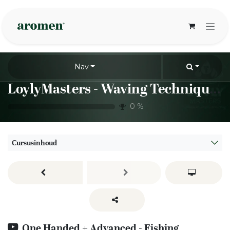
Overslaan naar inhoud
Nav
LoylyMasters - Waving Techniques - One handed
0
%
Cursusinhoud
One Handed + Advanced - Fishing