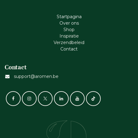
Startpagina
Ove​r​ ons
Shop
Inspiratie
Verzendbeleid
Cont​act
Contact
support@aromen.be