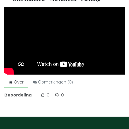
Over
Opmerkingen (
0
)
Beoordeling
0
0