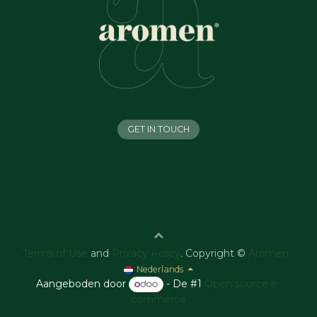
GET IN TOUCH
Terms of Use
and
Privacy Policy
. Copyright ©
Aromen
Nederlands
Aangeboden door
- De #1
Open source e-
commerce