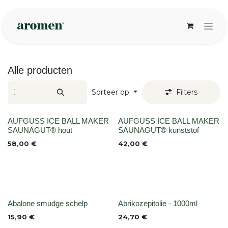
Overslaan naar inhoud
Alle producten
Sorteer op
Filters
None
None
AUFGUSS ICE BALL MAKER
AUFGUSS ICE BALL MAKER
SAUNAGUT® hout
SAUNAGUT® kunststof
58,00
€
42,00
€
None
None
Abalone smudge schelp
Abrikozepitolie - 1000ml
15,90
€
24,70
€