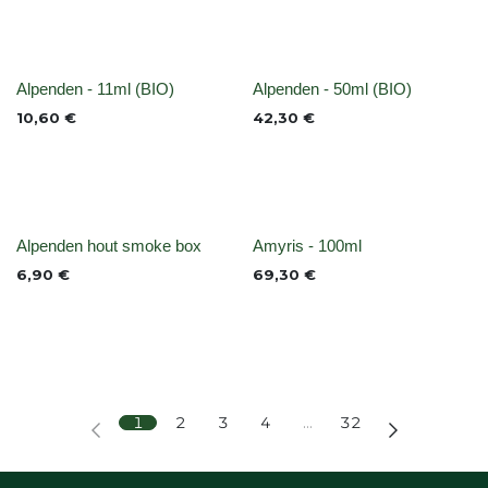
None
None
Alpenden - 11ml (BIO)
Alpenden - 50ml (BIO)
10,60
€
42,30
€
None
None
Alpenden hout smoke box
Amyris - 100ml
6,90
€
69,30
€
1
2
3
4
…
32