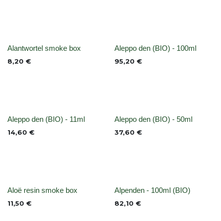
None
None
Alantwortel smoke box
Aleppo den (BIO) - 100ml
8,20
€
95,20
€
None
None
Aleppo den (BIO) - 11ml
Aleppo den (BIO) - 50ml
14,60
€
37,60
€
None
None
Aloë resin smoke box
Alpenden - 100ml (BIO)
11,50
€
82,10
€