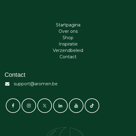
Startpagina
Ove​r​ ons
Shop
Inspiratie
Verzendbeleid
Cont​act
Contact
support@aromen.be