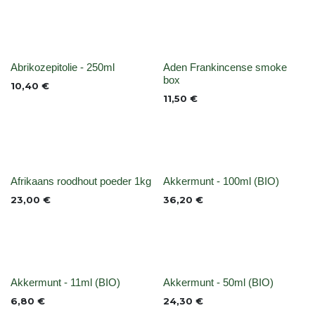
None
None
Abrikozepitolie - 250ml
Aden Frankincense smoke
box
10,40
€
11,50
€
Niet op voorraad
None
Afrikaans roodhout poeder 1kg
Akkermunt - 100ml (BIO)
23,00
€
36,20
€
None
None
Akkermunt - 11ml (BIO)
Akkermunt - 50ml (BIO)
6,80
€
24,30
€