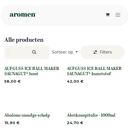
Overslaan naar inhoud
Alle producten
Sorteer op
Filters
AUFGUSS ICE BALL MAKER
AUFGUSS ICE BALL MAKER
None
None
SAUNAGUT® hout
SAUNAGUT® kunststof
58,00
€
42,00
€
Abalone smudge schelp
Abrikozepitolie - 1000ml
None
None
15,90
€
24,70
€