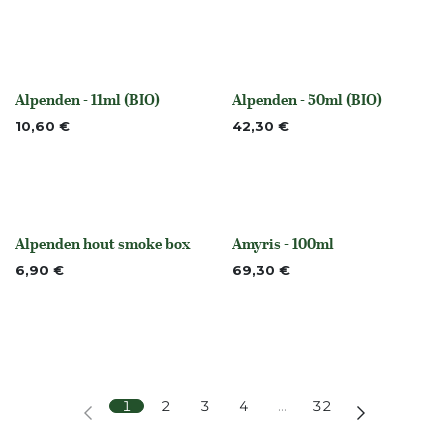
Alpenden - 11ml (BIO)
Alpenden - 50ml (BIO)
None
None
10,60
€
42,30
€
Alpenden hout smoke box
Amyris - 100ml
None
Niet op voorraad
6,90
€
69,30
€
1
2
3
4
…
32