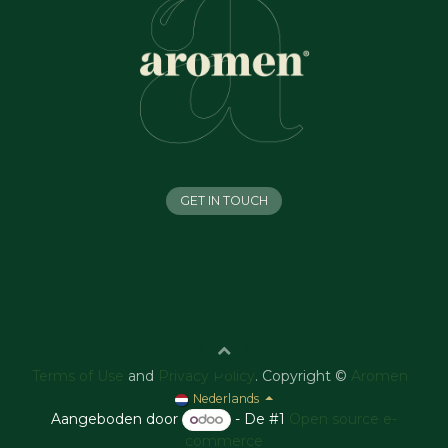
GET IN TOUCH
Terms of Use
and
Privacy Policy
. Copyright ©
Aromen
Nederlands
Aangeboden door
- De #1
Open source e-
commerce