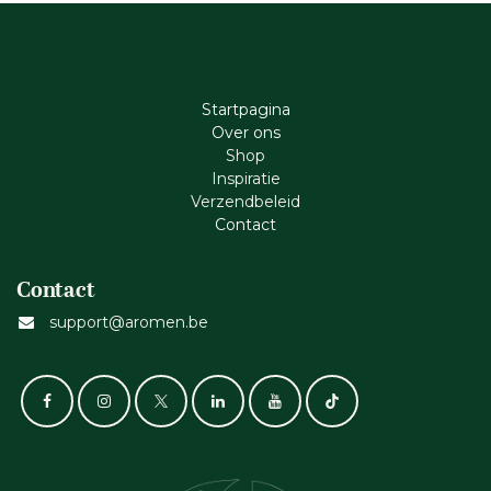
Startpagina
Ove​r​ ons
Shop
Inspiratie
Verzendbeleid
Cont​act
Contact
support@aromen.be