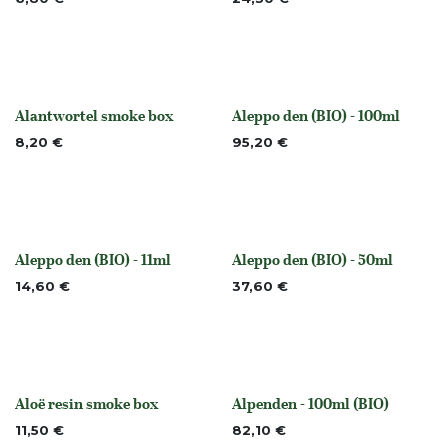
Alantwortel smoke box
Aleppo den (BIO) - 100ml
None
None
8,20
€
95,20
€
Aleppo den (BIO) - 11ml
Aleppo den (BIO) - 50ml
None
None
14,60
€
37,60
€
Aloë resin smoke box
Alpenden - 100ml (BIO)
None
None
11,50
€
82,10
€