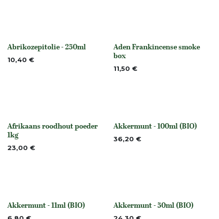
Abrikozepitolie - 250ml
Aden Frankincense smoke
None
None
box
10,40
€
11,50
€
Afrikaans roodhout poeder
Akkermunt - 100ml (BIO)
Niet op voorraad
None
1kg
36,20
€
23,00
€
Akkermunt - 11ml (BIO)
Akkermunt - 50ml (BIO)
None
None
6,80
€
24,30
€