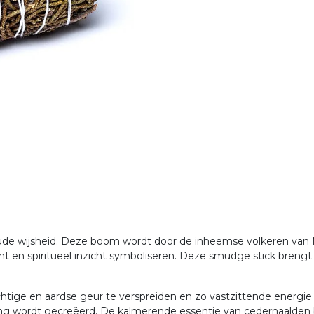
ude wijsheid. Deze boom wordt door de inheemse volkeren van 
acht en spiritueel inzicht symboliseren. Deze smudge stick bren
htige en aardse geur te verspreiden en zo vastzittende energie 
wordt gecreëerd. De kalmerende essentie van cedernaalden bevo