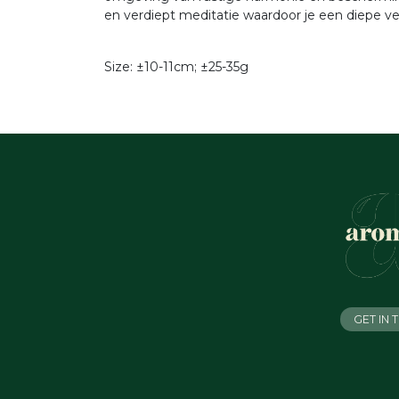
en verdiept meditatie waardoor je een diepe ver
Size: ±10-11cm; ±25-35g
GET IN