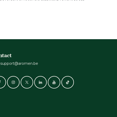
ntact
support@aromen.be