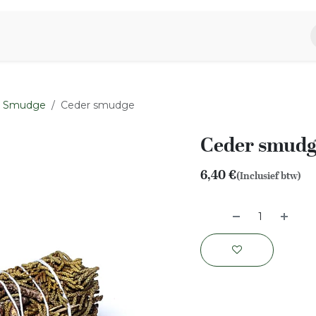
piratie
Aromen Familie
Smudge
Ceder smudge
Ceder smudg
6,40
€
(Inclusief btw)