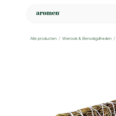
Overslaan naar inhoud
Webshop
Ins
Alle producten
Wierook & Benodigdheden
None