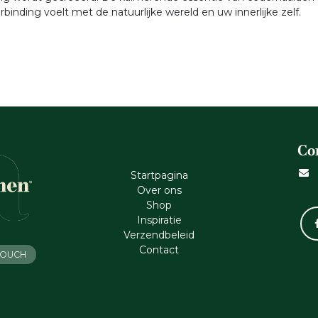
binding voelt met de natuurlijke wereld en uw innerlijke zelf.
Co
Startpagina
Ove​r​ ons
Shop
Inspiratie
Verzendbeleid
Cont​act
 TOUCH