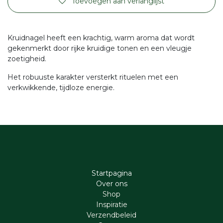
Toevoegen aan verlanglijst
Kruidnagel heeft een krachtig, warm aroma dat wordt
gekenmerkt door rijke kruidige tonen en een vleugje
zoetigheid.
Het robuuste karakter versterkt rituelen met een
verkwikkende, tijdloze energie.
Startpagina
Ove​r​ ons
Shop
Inspiratie
Verzendbeleid