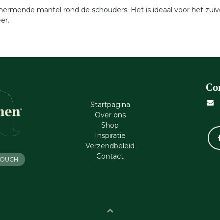
rmende mantel rond de schouders. Het is ideaal voor het zuive
er.
Co
Startpagina
Ove​r​ ons
Shop
Inspiratie
Verzendbeleid
Cont​act
 TOUCH