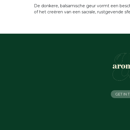
De donkere, balsamische geur vormt een besche
of het creëren van een sacrale, rustgevende sfe
GET IN