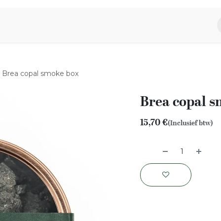
piratie
Aromen Familie
Brea copal smoke box
Brea copal 
15,70
€
(Inclusief btw)