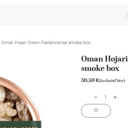
piratie
Aromen Familie
Oman Hojari Green Frankincense smoke box
Oman Hojari
smoke box
30,50
€
(Inclusief btw)