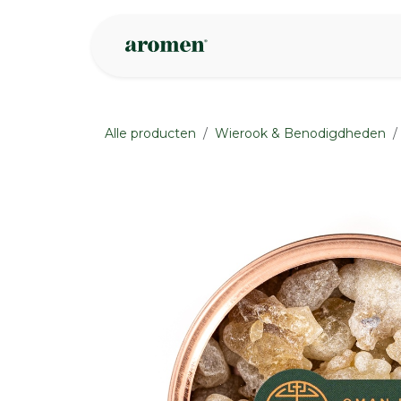
Overslaan naar inhoud
Webshop
Ins
Alle producten
Wierook & Benodigdheden
None
None