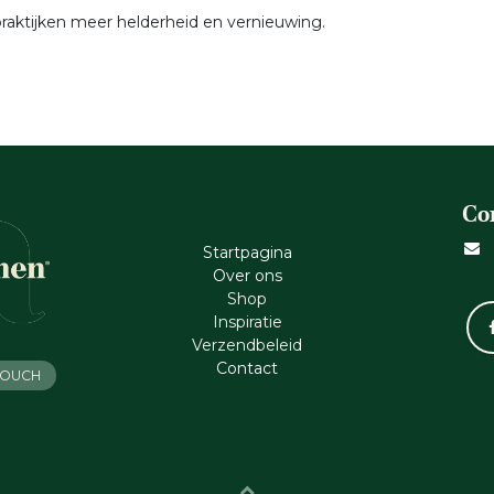
 praktijken meer helderheid en vernieuwing.
Co
Startpagina
Ove​r​ ons
Shop
Inspiratie
Verzendbeleid
Cont​act
 TOUCH