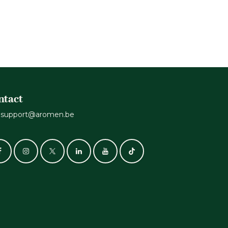
ntact
support@aromen.be