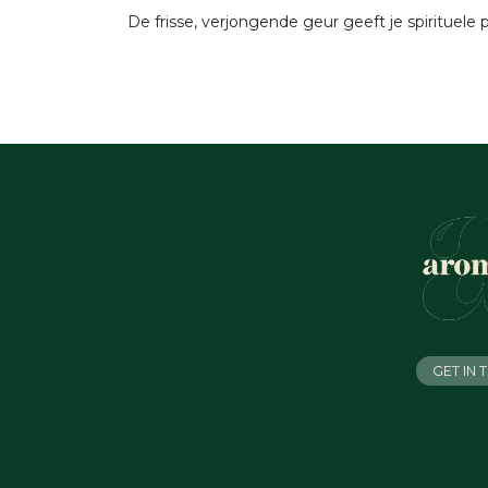
De frisse, verjongende geur geeft je spirituele
GET IN