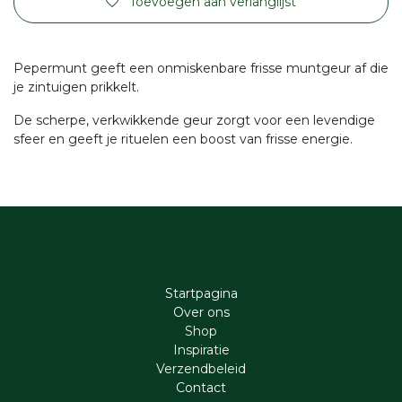
Toevoegen aan verlanglijst
Pepermunt geeft een onmiskenbare frisse muntgeur af die
je zintuigen prikkelt.
De scherpe, verkwikkende geur zorgt voor een levendige
sfeer en geeft je rituelen een boost van frisse energie.
Startpagina
Ove​r​ ons
Shop
Inspiratie
Verzendbeleid
Cont​act