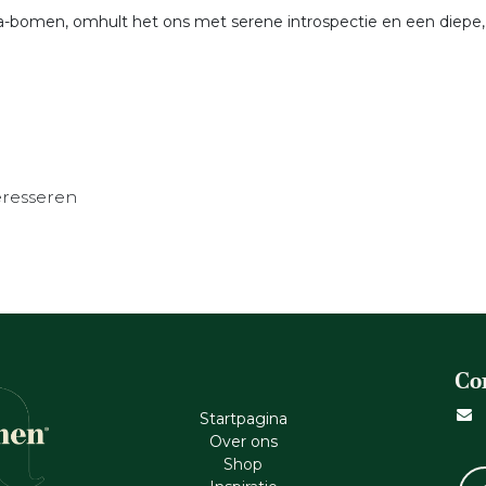
-bomen, omhult het ons met serene introspectie en een diepe, 
eresseren
Co
Startpagina
Ove​r​ ons
Shop