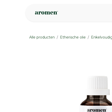
Overslaan naar inhoud
Webshop
Ins
Alle producten
Etherische olie
Enkelvoudig
None
None