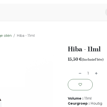
piratie
Aromen Familie
e oliën
Hiba - 11ml
Hiba - 11ml
15,50
€
(Inclusief btw)
Volume
:
11ml
Geurgroep
:
Houtig