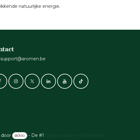
ikkende natuurlijke energie.
ntact
support@aromen.be
 door
- De #1
Open source e-commerce