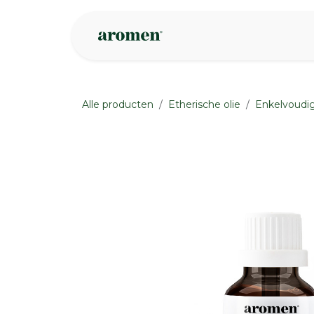
Overslaan naar inhoud
Webshop
Ins
Alle producten
Etherische olie
Enkelvoudig
None
None