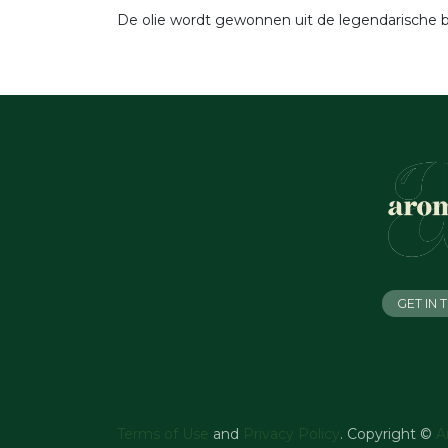
De olie wordt gewonnen uit de legendarische bo
GET IN
Terms of Use
and
Privacy Policy
. Copyright ©
A