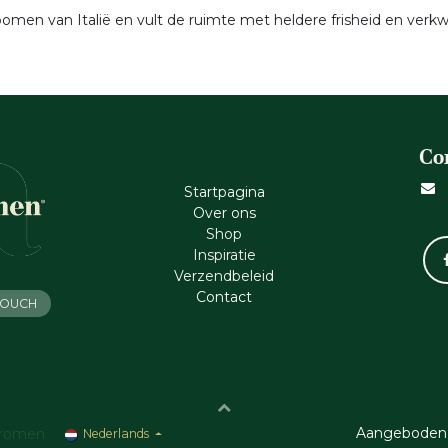
men van Italië en vult de ruimte met heldere frisheid en verkw
Co
Startpagina
Ove​r​ ons
Shop
Inspiratie
Verzendbeleid
Cont​act
 TOUCH
Aangeboden
romen
Nederlands