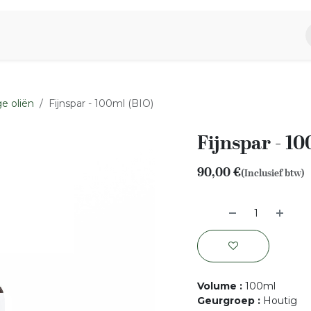
piratie
Aromen Familie
e oliën
Fijnspar - 100ml (BIO)
Fijnspar - 1
90,00
€
(Inclusief btw)
Volume
:
100ml
Geurgroep
:
Houtig