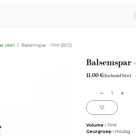
piratie
Aromen Familie
e oliën
Balsemspar - 11ml (BIO)
Balsemspar -
11,00
€
(Inclusief btw)
Volume
:
11ml
Geurgroep
:
Houtig