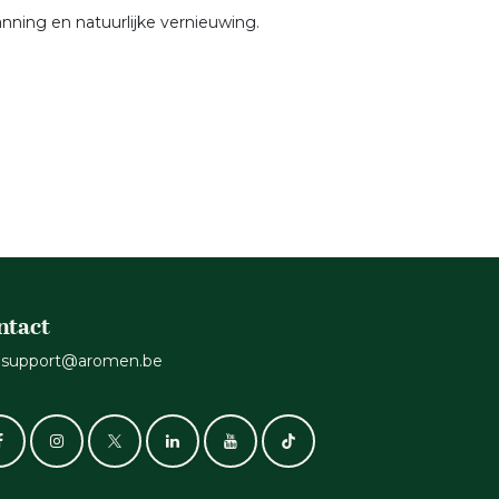
nning en natuurlijke vernieuwing.
ntact
support@aromen.be