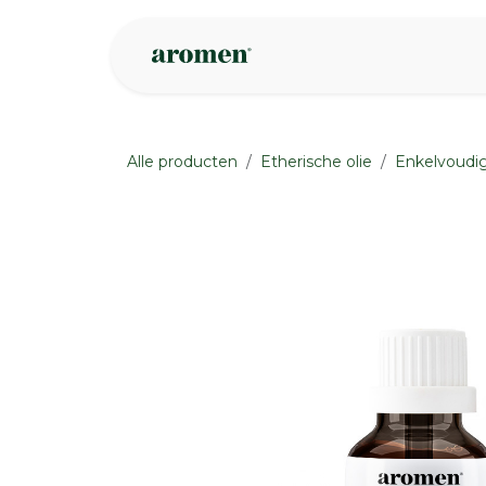
Overslaan naar inhoud
Webshop
Ins
Alle producten
Etherische olie
Enkelvoudig
None
None