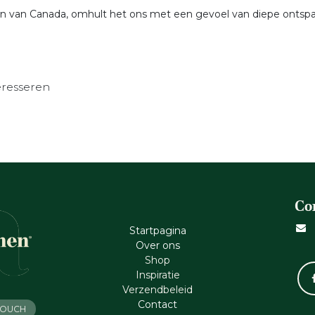
en van Canada, omhult het ons met een gevoel van diepe ontspa
eresseren
Co
Startpagina
Ove​r​ ons
Shop
Inspiratie
Verzendbeleid
Cont​act
 TOUCH