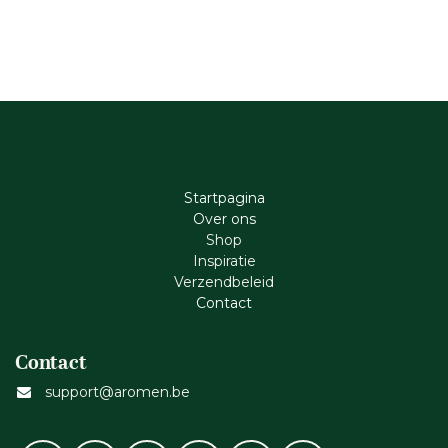
Startpagina
Ove​r​ ons
Shop
Inspiratie
Verzendbeleid
Cont​act
Contact
support@aromen.be