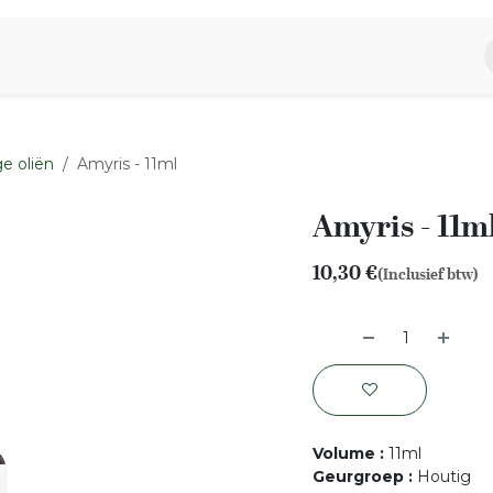
piratie
Aromen Familie
e oliën
Amyris - 11ml
Amyris - 11m
10,30
€
(Inclusief btw)
Volume
:
11ml
Geurgroep
:
Houtig