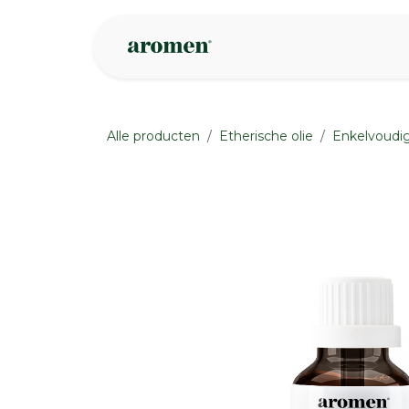
Overslaan naar inhoud
Webshop
Ins
Alle producten
Etherische olie
Enkelvoudig
None
None