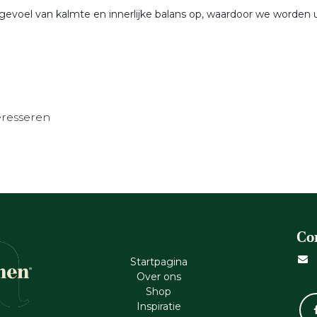
gevoel van kalmte en innerlijke balans op, waardoor we worden
eresseren
Co
Startpagina
Ove​r​ ons
Shop
Inspiratie