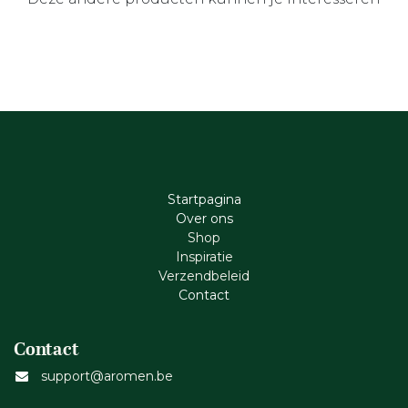
Startpagina
Ove​r​ ons
Shop
Inspiratie
Verzendbeleid
Cont​act
Contact
support@aromen.be