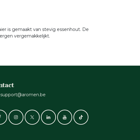
aier is gemaakt van stevig essenhout. De
ergen vergemakkelijkt.
ntact
support@aromen.be