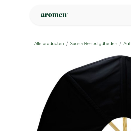
Overslaan naar inhoud
Webshop
Ins
Alle producten
Sauna Benodigdheden
Auf
None