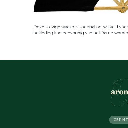
Deze stevige waaier is speciaal ontwikkeld voo
bekleding kan eenvoudig van het frame worden 
GET IN