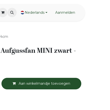
Nederlands
Aanmelden
 74cm
ufgussfan MINI zwart -
Aan winkelmandje toevoegen