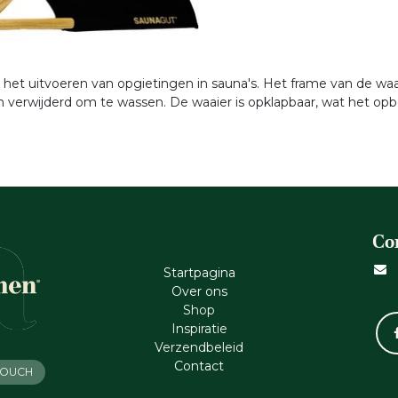
r het uitvoeren van opgietingen in sauna's. Het frame van de wa
verwijderd om te wassen. De waaier is opklapbaar, wat het opb
Co
Startpagina
Ove​r​ ons
Shop
Inspiratie
Verzendbeleid
Cont​act
 TOUCH