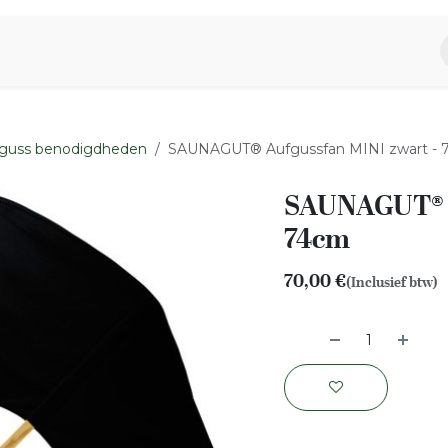
piratie
Aromen Familie
guss benodigdheden
SAUNAGUT® Aufgussfan MINI zwart -
SAUNAGUT® A
74cm
70,00
€
(Inclusief btw)