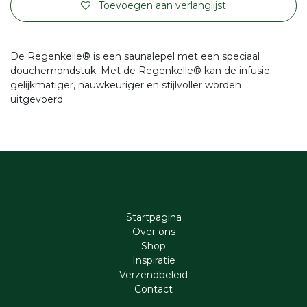
Toevoegen aan verlanglijst
De Regenkelle® is een saunalepel met een speciaal
douchemondstuk. Met de Regenkelle® kan de infusie
gelijkmatiger, nauwkeuriger en stijlvoller worden
uitgevoerd.
Startpagina
Ove​r​ ons
Shop
Inspiratie
Verzendbeleid
Cont​act