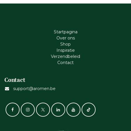
Startpagina
Ove​r​ ons
Shop
Inspiratie
Verzendbeleid
Cont​act
Contact
support@aromen.be