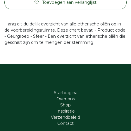
Toevoegen aan verlanglijst
Hang dit duidelijk overzicht van alle etherische oliën op in
de voorbereidingsruimte. Deze chart bevat: - Product code
- Geurgroep - Sfeer - Een overzicht van etherische oliën die
geschikt zijn om te mengen per stemming
Startpagina
Ove​r​ ons
Shop
Inspiratie
Verzendbeleid
Cont​act