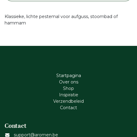
Klassieke, lichte pestemal voor aufguss, stoombad of
hammam
Startpagina
Ove​r​ ons
Shop
Inspiratie
Verzendbeleid
Cont​act
Contact
support@aromen.be