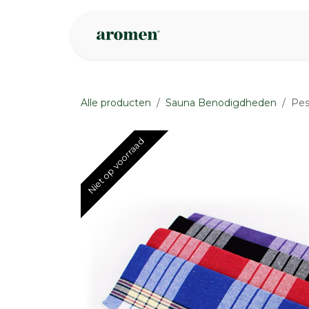
Overslaan naar inhoud
Webshop
Ins
Alle producten
Sauna Benodigdheden
Pes
Niet op voorraad