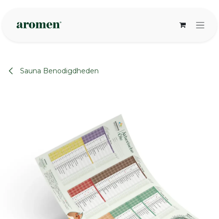
Overslaan naar inhoud
Sauna Benodigdheden
None