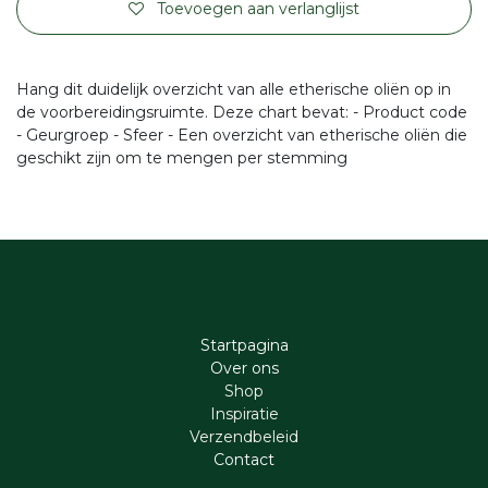
Toevoegen aan verlanglijst
Hang dit duidelijk overzicht van alle etherische oliën op in
de voorbereidingsruimte. Deze chart bevat: - Product code
- Geurgroep - Sfeer - Een overzicht van etherische oliën die
geschikt zijn om te mengen per stemming
Startpagina
Ove​r​ ons
Shop
Inspiratie
Verzendbeleid
Cont​act