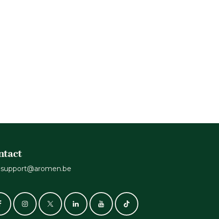
ntact
support@aromen.be