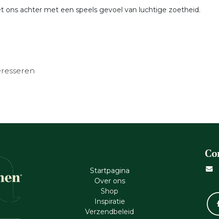
et ons achter met een speels gevoel van luchtige zoetheid.
eresseren
Co
Startpagina
Ove​r​ ons
Shop
Inspiratie
Verzendbeleid