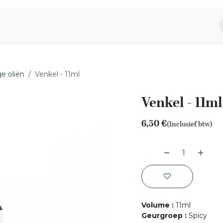
piratie
Aromen Familie
e oliën
Venkel - 11ml
Venkel - 11ml
6,50
€
(Inclusief btw)
Volume
:
11ml
Geurgroep
:
Spicy