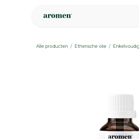
Overslaan naar inhoud
Webshop
Ins
Alle producten
Etherische olie
Enkelvoudig
None
None