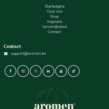
Startpagina
Ove​r​ ons
Shop
Inspiratie
Verzendbeleid
Cont​act
Contact
support@aromen.be