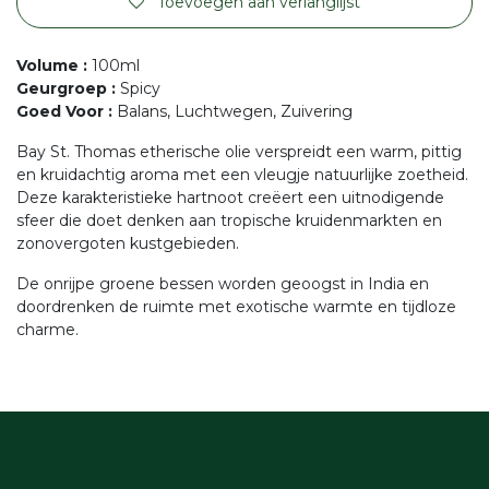
Toevoegen aan verlanglijst
Volume
:
100ml
Geurgroep
:
Spicy
Goed Voor
:
Balans, Luchtwegen, Zuivering
Bay St. Thomas etherische olie verspreidt een warm, pittig
en kruidachtig aroma met een vleugje natuurlijke zoetheid.
Deze karakteristieke hartnoot creëert een uitnodigende
sfeer die doet denken aan tropische kruidenmarkten en
zonovergoten kustgebieden.
De onrijpe groene bessen worden geoogst in India en
doordrenken de ruimte met exotische warmte en tijdloze
charme.