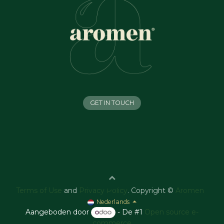
GET IN TOUCH
Terms of Use
and
Privacy Policy
. Copyright ©
Aromen
Nederlands
Aangeboden door
- De #1
Open source e-
commerce