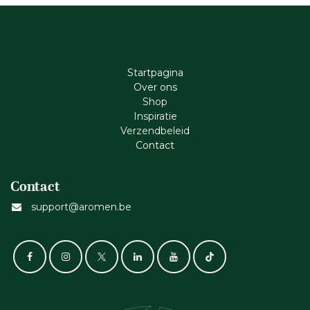
Startpagina
Ove​r​ ons
Shop
Inspiratie
Verzendbeleid
Cont​act
Contact
support@aromen.be