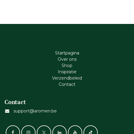
Startpagina
Ove​r​ ons
Shop
Inspiratie
Verzendbeleid
Cont​act
Contact
support@aromen.be