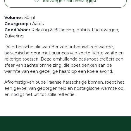
Toevoegen aan verlanglijst
Volume
:
50ml
Geurgroep
:
Aards
Goed Voor
:
Relaxing & Balancing, Balans, Luchtwegen,
Zuivering
De etherische olie van Benzoë ontvouwt een warme,
balsamische geur met nuances van zoete, lichte vanille en
rokerige toetsen. Deze omhullende basisnoot creëert een
sfeer van zachte omhelzing, die doet denken aan de
warmte van een gezellige haard op een koele avond.
Afkomstig van oude Iraanse harsachtige bomen, roept het
een gevoel van geborgenheid en nostalgische warmte op,
en nodigt het uit tot stille reflectie.