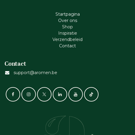
Startpagina
Ove​r​ ons
Shop
Inspiratie
Verzendbeleid
Cont​act
Contact
support@aromen.be