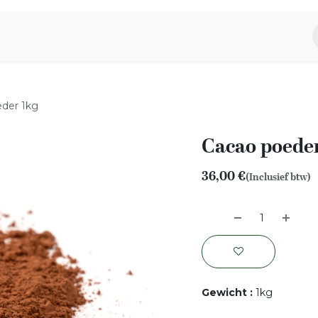
piratie
Aromen Familie
der 1kg
Cacao poede
36,00
€
(Inclusief btw)
Gewicht
:
1kg