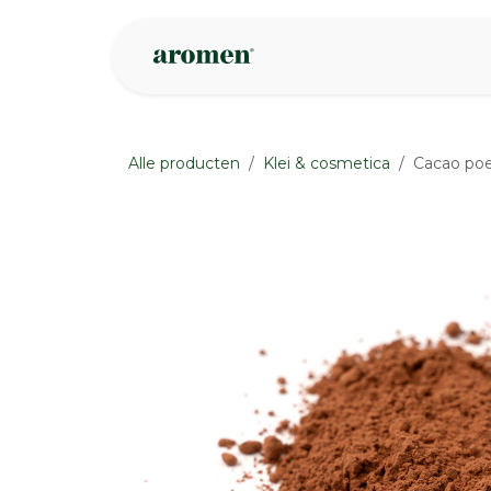
Overslaan naar inhoud
Webshop
Ins
Alle producten
Klei & cosmetica
Cacao poe
None