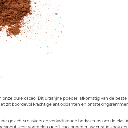
 onze pure cacao. Dit ultrafijne poeder, afkomstig van de best
 Het zit boordevol krachtige antioxidanten en ontstekingsremmende
nde gezichtsmaskers en verkwikkende bodyscrubs om de elastici
erapeutische voordelen geeft cacaopoeder uw creaties ook een mo