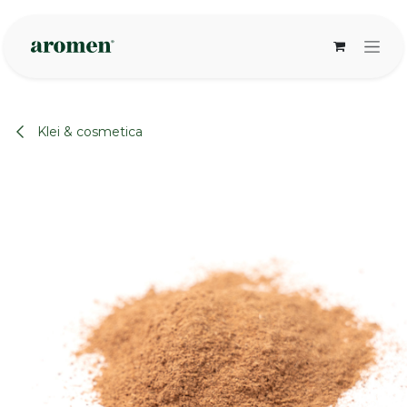
Overslaan naar inhoud
Klei & cosmetica
None