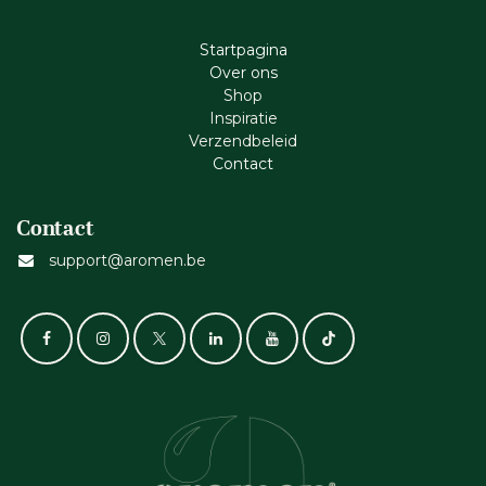
Startpagina
Ove​r​ ons
Shop
Inspiratie
Verzendbeleid
Cont​act
Contact
support@aromen.be