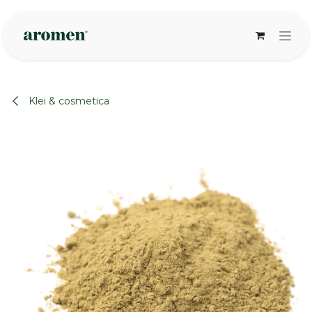
Overslaan naar inhoud
Klei & cosmetica
None