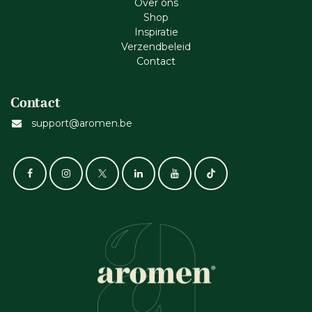
Ove​r​ ons
Shop
Inspiratie
Verzendbeleid
Cont​act
Contact
support@aromen.be