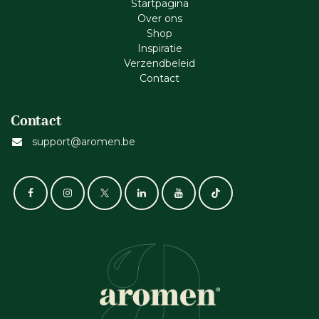
Startpagina
Ove​r​ ons
Shop
Inspiratie
Verzendbeleid
Cont​act
Contact
support@aromen.be