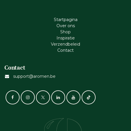
Startpagina
Ove​r​ ons
Shop
Inspiratie
Verzendbeleid
Cont​act
Contact
support@aromen.be