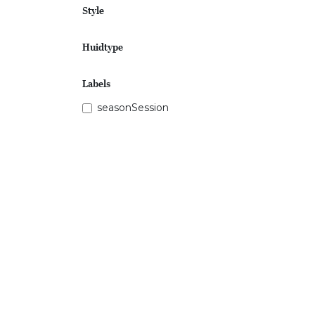
Style
Huidtype
Labels
seasonSession
Prijsklasse