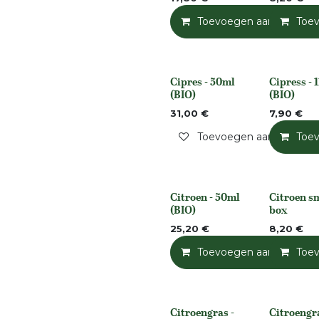
Toevoegen aan winkelm
Toe
Cipres - 50ml
Cipress - 
None
None
(BIO)
(BIO)
31,00
€
7,90
€
Toevoegen aan verlangli
Toe
Citroen - 50ml
Citroen s
None
None
(BIO)
box
25,20
€
8,20
€
Toevoegen aan winkelm
Toe
Citroengras -
Citroengra
None