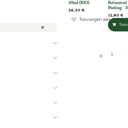
Niet op voorraad
50ml (BIO)
Botanical 
Peeling - 
26,30
€
12,80
€
Toevoegen aan verlangli
Toe
1
…