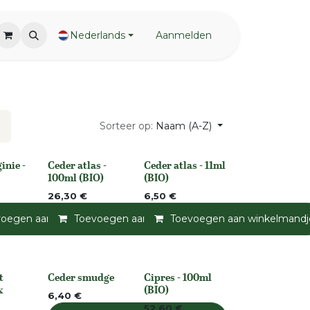
Nederlands
Aanmelden
Sorteer op:
Naam (A-Z)
inie -
Ceder atlas -
Ceder atlas - 11ml
None
None
100ml (BIO)
(BIO)
26,30
€
6,50
€
andje
voegen aan winkelmandje
Toevoegen aan verlanglijst
Toevoegen aan winkelmandje
Toevoegen aan verlanglijst
Toevoegen aan winkelmandj
Toevoegen a
t
Ceder smudge
Cipres - 100ml
None
None
x
(BIO)
6,40
€
52,60
€