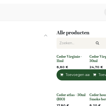
piratie
Aromen Familie
Alle producten
Ceder Virginie -
Ceder Virg
None
None
11ml
50ml
8,80
€
24,70
€
Toevoegen aan winkelm
Toe
Ceder atlas - 50ml
Ceder hou
None
None
(BIO)
Smoke bo
17,80
€
8,20
€