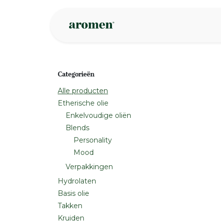
Overslaan naar inhoud
Webshop
Ins
Categorieën
Alle producten
Etherische olie
Enkelvoudige oliën
Blends
Personality
Mood
Verpakkingen
Hydrolaten
Basis olie
Takken
Kruiden