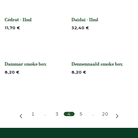
Cédrat - 11ml
Daidai - 11ml
None
Niet op voorraad
11,70
€
32,40
€
Dammar smoke box
Dennennaald smoke box
None
None
8,20
€
8,20
€
1
…
3
4
5
…
20