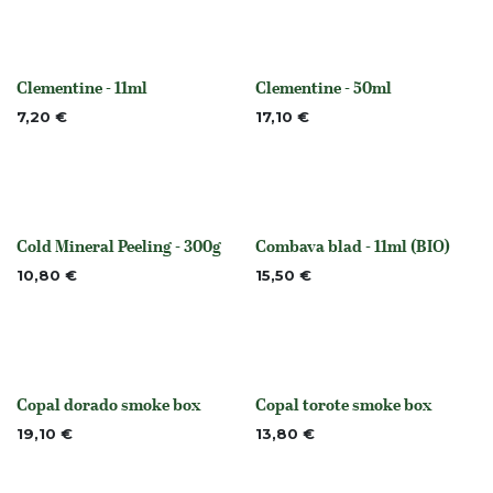
Clementine - 11ml
Clementine - 50ml
None
None
7,20
€
17,10
€
Cold Mineral Peeling - 300g
Combava blad - 11ml (BIO)
None
None
10,80
€
15,50
€
Copal dorado smoke box
Copal torote smoke box
Niet op voorraad
Niet op voorraad
19,10
€
13,80
€