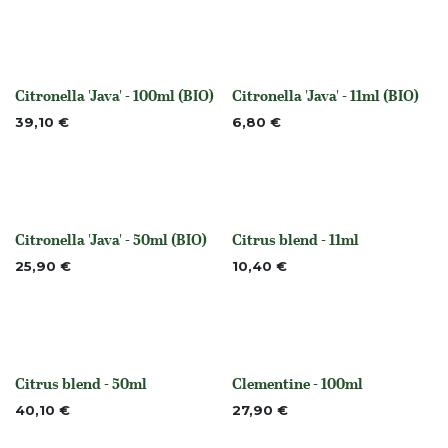
Citronella 'Java' - 100ml (BIO)
Citronella 'Java' - 11ml (BIO)
None
None
39,10
€
6,80
€
Citronella 'Java' - 50ml (BIO)
Citrus blend - 11ml
None
None
25,90
€
10,40
€
Citrus blend - 50ml
Clementine - 100ml
None
None
40,10
€
27,90
€