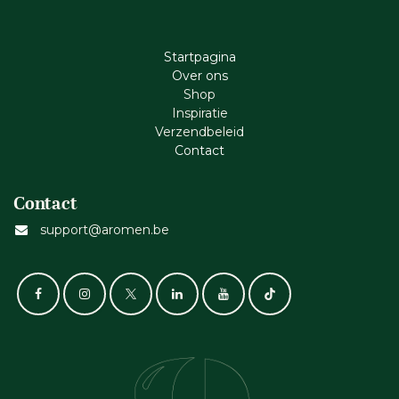
Startpagina
Ove​r​ ons
Shop
Inspiratie
Verzendbeleid
Cont​act
Contact
support@aromen.be