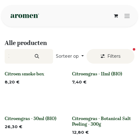
Overslaan naar inhoud
Alle producten
ac
Sorteer op
Filters
Citroen smoke box
Citroengras - 11ml (BIO)
None
None
8,20
€
7,40
€
Citroengras - 50ml (BIO)
Citroengras - Botanical Salt
Niet op voorraad
None
Peeling - 300g
26,30
€
12,80
€