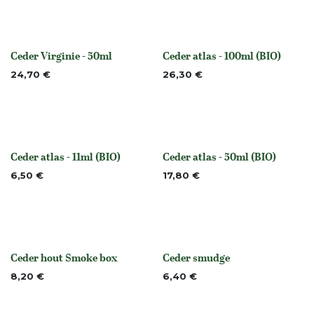
Ceder Virginie - 50ml
Ceder atlas - 100ml (BIO)
None
None
24,70
€
26,30
€
Ceder atlas - 11ml (BIO)
Ceder atlas - 50ml (BIO)
None
None
6,50
€
17,80
€
Ceder hout Smoke box
Ceder smudge
None
None
8,20
€
6,40
€