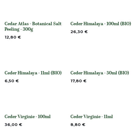
Cedar Atlas - Botanical Salt
Ceder Himalaya - 100ml (BIO)
None
None
Peeling - 300g
26,30
€
12,80
€
Ceder Himalaya - 11ml (BIO)
Ceder Himalaya - 50ml (BIO)
None
None
6,50
€
17,80
€
Ceder Virginie - 100ml
Ceder Virginie - 11ml
None
None
36,00
€
8,80
€