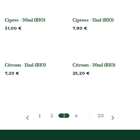
Cipres - 50ml (BIO)
Cipress - 11ml (BIO)
None
None
31,00
€
7,90
€
Citroen - 11ml (BIO)
Citroen - 50ml (BIO)
None
None
7,20
€
25,20
€
1
2
3
4
…
20