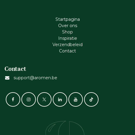
Startpagina
Ove​r​ ons
Shop
Inspiratie
Verzendbeleid
Cont​act
Contact
support@aromen.be