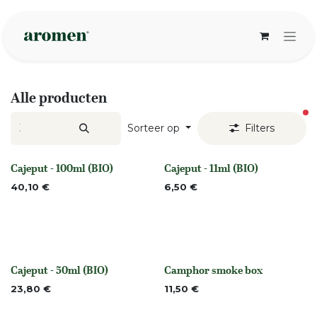
Overslaan naar inhoud
Alle producten
ac
Sorteer op
Filters
Cajeput - 100ml (BIO)
Cajeput - 11ml (BIO)
None
None
40,10
€
6,50
€
Cajeput - 50ml (BIO)
Camphor smoke box
None
None
23,80
€
11,50
€