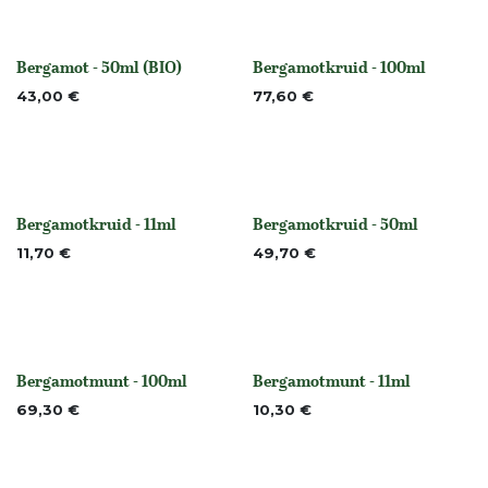
Bergamot - 50ml (BIO)
Bergamotkruid - 100ml
None
None
43,00
€
77,60
€
Bergamotkruid - 11ml
Bergamotkruid - 50ml
None
None
11,70
€
49,70
€
Bergamotmunt - 100ml
Bergamotmunt - 11ml
None
None
69,30
€
10,30
€