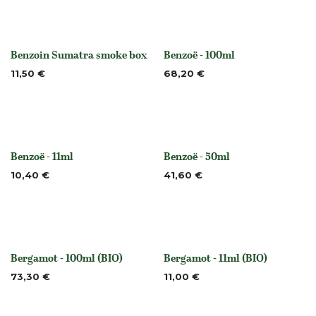
Benzoin Sumatra smoke box
Benzoë - 100ml
None
None
11,50
€
68,20
€
Benzoë - 11ml
Benzoë - 50ml
None
None
10,40
€
41,60
€
Bergamot - 100ml (BIO)
Bergamot - 11ml (BIO)
None
None
73,30
€
11,00
€