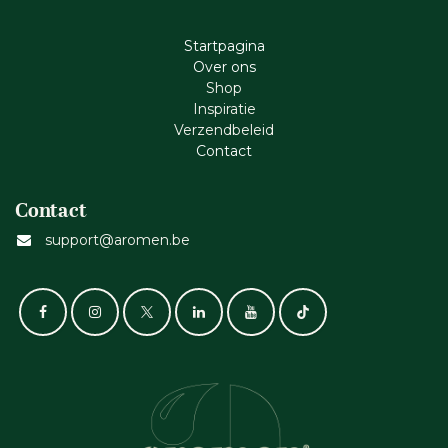
Startpagina
Ove​r​ ons
Shop
Inspiratie
Verzendbeleid
Cont​act
Contact
support@aromen.be