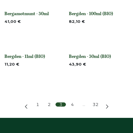
Bergamotmunt - 50ml
Bergden - 100ml (BIO)
None
None
41,00
€
82,10
€
Bergden - 11ml (BIO)
Bergden - 50ml (BIO)
None
None
11,20
€
43,90
€
1
2
3
4
…
32