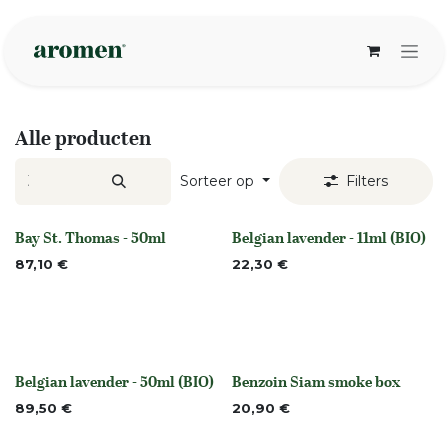
Overslaan naar inhoud
Alle producten
Sorteer op
Filters
Bay St. Thomas - 50ml
Belgian lavender - 11ml (BIO)
None
Niet op voorraad
87,10
€
22,30
€
Belgian lavender - 50ml (BIO)
Benzoin Siam smoke box
None
None
89,50
€
20,90
€