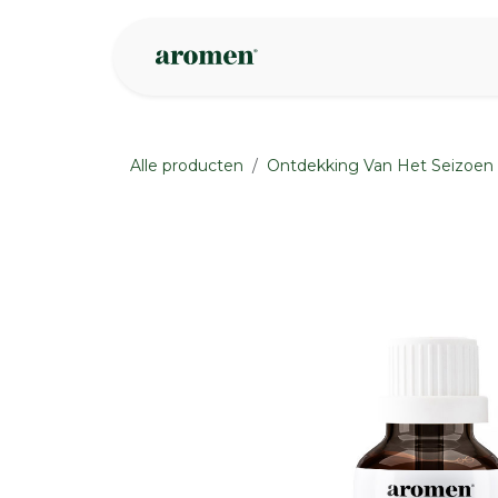
Overslaan naar inhoud
Webshop
Ins
Alle producten
Ontdekking Van Het Seizoen
None
None