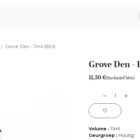
piratie
Aromen Familie
Grove Den - 11ml (BIO)
Grove Den - 
11,30
€
(Inclusief btw)
Volume
:
11ml
Geurgroep
:
Houtig