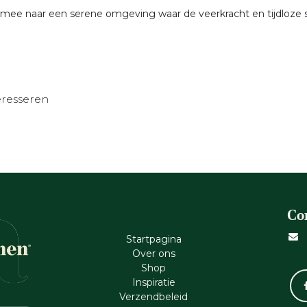
ns mee naar een serene omgeving waar de veerkracht en tijdloze
eresseren
Co
Startpagina
Ove​r​ ons
Shop
Inspiratie
Verzendbeleid