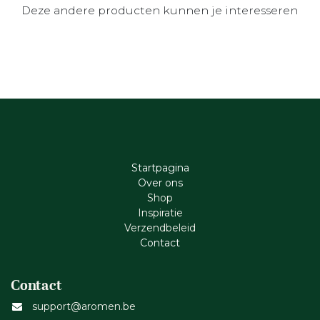
Deze andere producten kunnen je interesseren
Startpagina
Ove​r​ ons
Shop
Inspiratie
Verzendbeleid
Cont​act
Contact
support@aromen.be