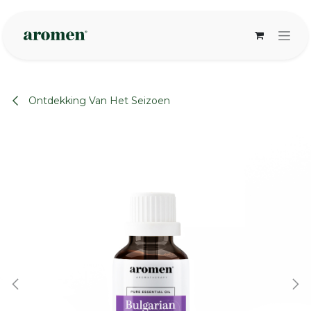
Overslaan naar inhoud
Ontdekking Van Het Seizoen
None
None