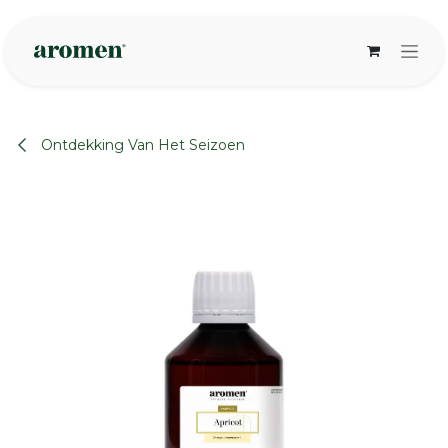
Overslaan naar inhoud
Ontdekking Van Het Seizoen
None