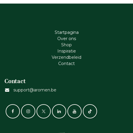
Startpagina
Ove​r​ ons
Shop
Inspiratie
Verzendbeleid
Cont​act
Contact
support@aromen.be