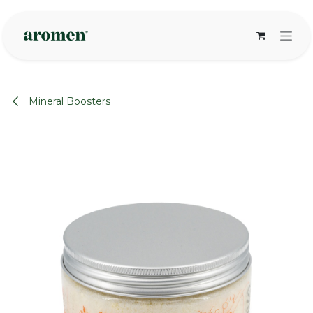
Overslaan naar inhoud
Mineral Boosters
None