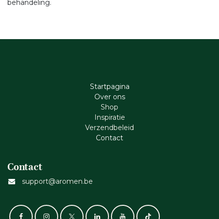
behandeling.
Startpagina
Ove​r​ ons
Shop
Inspiratie
Verzendbeleid
Cont​act
Contact
support@aromen.be