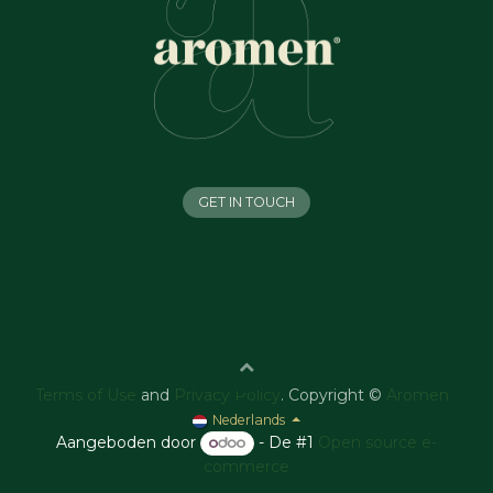
GET IN TOUCH
Terms of Use
and
Privacy Policy
. Copyright ©
Aromen
Nederlands
Aangeboden door
- De #1
Open source e-
commerce