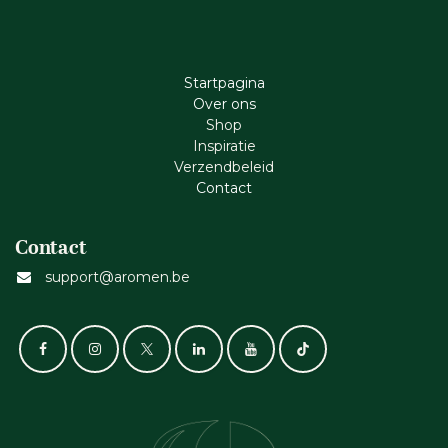
Startpagina
Ove​r​ ons
Shop
Inspiratie
Verzendbeleid
Cont​act
Contact
support@aromen.be