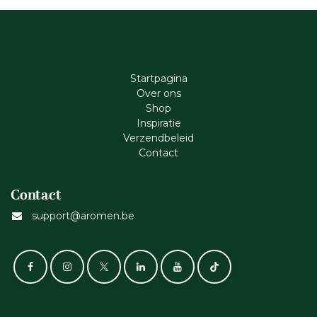
Startpagina
Ove​r​ ons
Shop
Inspiratie
Verzendbeleid
Cont​act
Contact
support@aromen.be