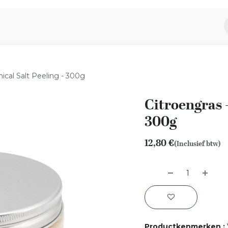
piratie
Aromen Familie
nical Salt Peeling - 300g
Citroengras -
300g
12,80
€
(Inclusief btw)
Productkenmerken
: