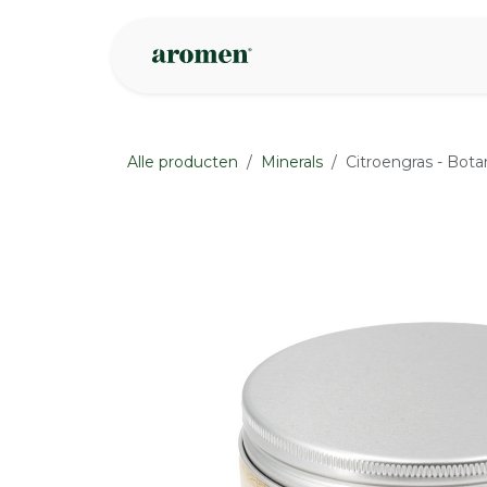
Overslaan naar inhoud
Webshop
Ins
Alle producten
Minerals
Citroengras - Bota
None