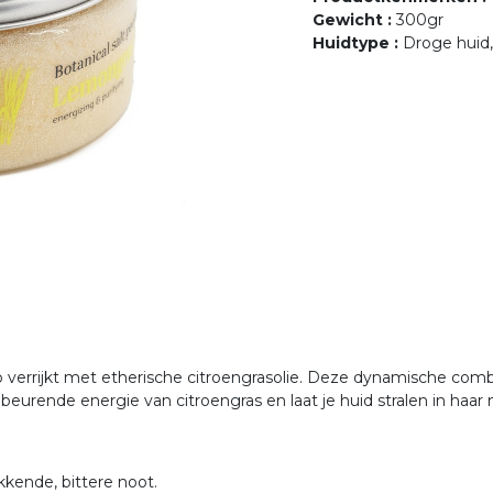
Gewicht
:
300gr
Huidtype
:
Droge huid, 
errijkt met etherische citroengrasolie. Deze dynamische combin
beurende energie van citroengras en laat je huid stralen in haa
kkende, bittere noot.