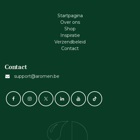
Startpagina
Ove​r​ ons
Shop
Inspiratie
Verzendbeleid
Cont​act
Contact
support@aromen.be