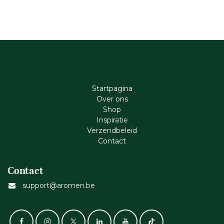
Startpagina
Ove​r​ ons
Shop
Inspiratie
Verzendbeleid
Cont​act
Contact
support@aromen.be