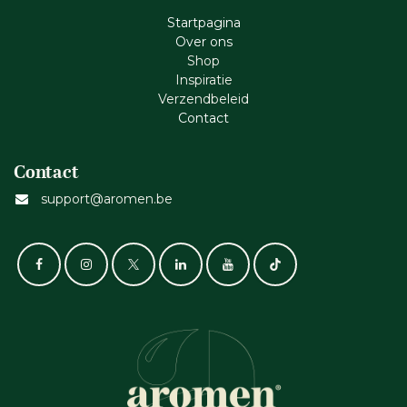
Startpagina
Ove​r​ ons
Shop
Inspiratie
Verzendbeleid
Cont​act
Contact
support@aromen.be